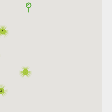

5
5
2