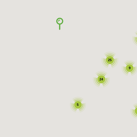

25
9
24
5