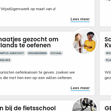
 Vrijwilligerswerk op maat van u!
Lees meer
aatjes gezocht om
S
lands te oefenen
K
CAMPUS AARSCHOT
ORGANISEREN
SOCIAAL
WO
KELIJKS
PLA
ursisten oefenkansen te geven, zoeken we
Wil
ers die met hen een-op-een willen oefenen.
gez
Lees meer
 bij de fietsschool
G