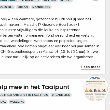
ZONDE BUURT - CM AARSCHOT
KANTOOR
KLUSJES
GANISEREN
SOCIAAL
MAANDELIJKS
 + Wij = een warmere, gezondere buurt! Wil jij mee het
schil maken in Aarschot? Gezonde Buurt zoekt
housiaste vrijwilligers die leuke en inspirerende
iviteiten willen organiseren rond gezondheid en welzijn.
k aan wandelingen, workshops en projecten tegen
zaamheid. We komen ongeveer vier keer per jaar samen in
 CM-Gezondheidspunt in Aarschot (19 tot 21 uur). En we
n elkaar natuurlijk op de activiteiten die we organiseren.
Lees meer
lp mee in het Taalpunt
LIOTHEEK AARSCHOT HET GASTHUIS
ORGANISEREN
IAAL
WEKELIJKS