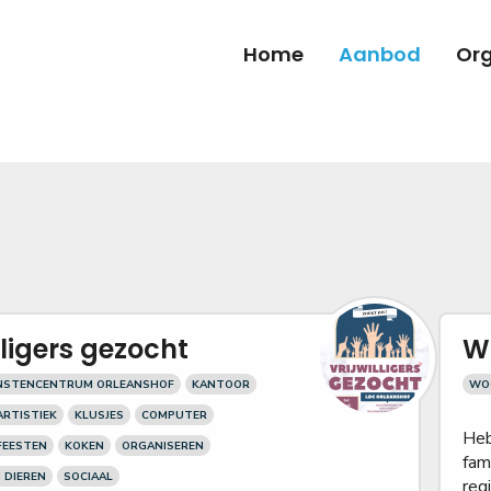
Home
Aanbod
Org
lligers gezocht
W
ENSTENCENTRUM ORLEANSHOF
KANTOOR
WO
ARTISTIEK
KLUSJES
COMPUTER
Heb
FEESTEN
KOKEN
ORGANISEREN
fam
 DIEREN
SOCIAAL
regi