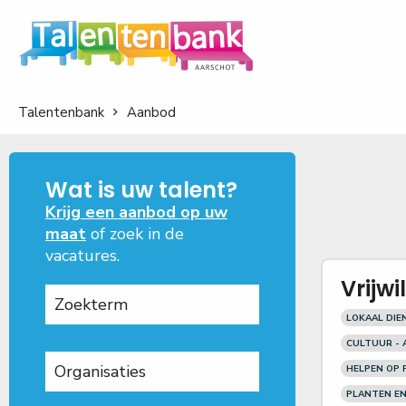
Talentenbank
Aanbod
Wat is uw talent?
Krijg een aanbod op uw
maat
of zoek in de
vacatures.
Vrijwi
LOKAAL DI
CULTUUR - 
HELPEN OP 
PLANTEN EN