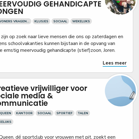
EERVOUDIG GEHANDICAPTE
ONGEN
ONERS VRAGEN...
KLUSJES
SOCIAAL
WEKELIJKS
 zijn op zoek naar lieve mensen die ons op zaterdagen en
dens schoolvakanties kunnen bijstaan in de opvang van
e ernstig meervoudig gehandicapte (stief)zoon, Joren.
Lees meer
eatieve vrijwilliger voor
ociale media &
ommunicatie
 QUEEN
KANTOOR
SOCIAAL
SPORTIEF
TALEN
ELIJKS
 Queen, dé sportclub voor vrouwen met pit, zoekt een