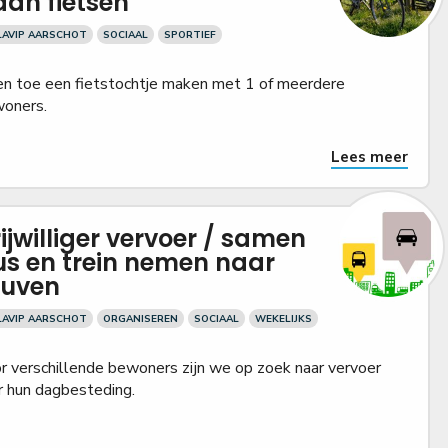
an fietsen
LAVIP AARSCHOT
SOCIAAL
SPORTIEF
en toe een fietstochtje maken met 1 of meerdere
oners.
Lees meer
ijwilliger vervoer / samen
us en trein nemen naar
euven
LAVIP AARSCHOT
ORGANISEREN
SOCIAAL
WEKELIJKS
r verschillende bewoners zijn we op zoek naar vervoer
r hun dagbesteding.