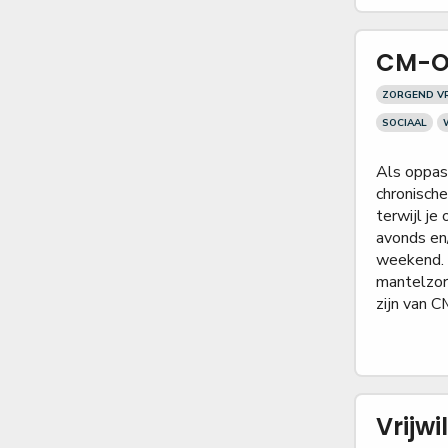
CM-O
ZORGEND VR
SOCIAAL
Als oppas
chronisch
terwijl je
avonds en
weekend. J
mantelzorg
zijn van C
Vrijw