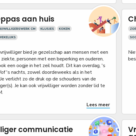
ppas aan huis
C
IJWILLIGERSWERK CM
KLUSJES
KOKEN
ZOR
WEKELIJKS
SOC
vrijwilliger bied je gezelschap aan mensen met een
Nie
e ziekte, personen met een beperking en ouderen,
bes
 ook een oogje in het zeil houdt. Dit kan overdag, 's
/of 's nachts, zowel doordeweeks als in het
e verlicht zo de druk op de schouders van de
er(s). Je kan ook vrijwilliger worden zonder lid te
M.
Lees meer
illiger communicatie
Vr