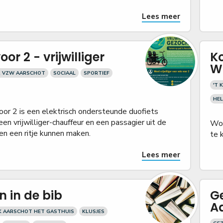
Lees meer
oor 2 - vrijwilliger
K
W
R VZW AARSCHOT
SOCIAAL
SPORTIEF
'T 
HEL
oor 2 is een elektrisch ondersteunde duofiets
n vrijwilliger-chauffeur en een passagier uit de
Woo
en een ritje kunnen maken.
te 
Lees meer
n in de bib
Ge
A
K AARSCHOT HET GASTHUIS
KLUSJES