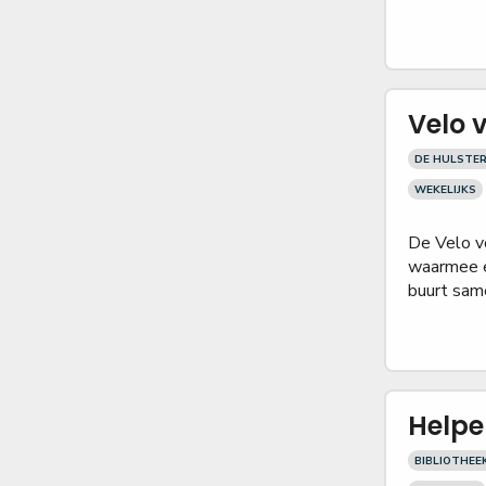
Velo v
DE HULSTE
WEKELIJKS
De Velo v
waarmee ee
buurt sam
Helpe
BIBLIOTHEE