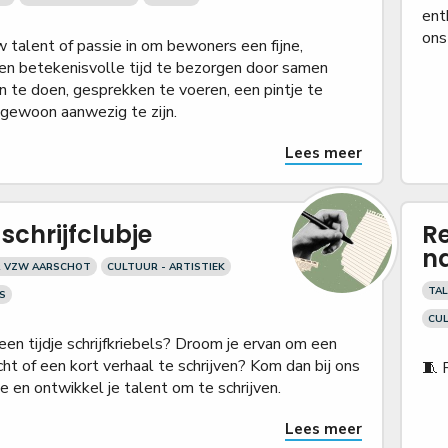
ent
ons
w talent of passie in om bewoners een fijne,
 en betekenisvolle tijd te bezorgen door samen
en te doen, gesprekken te voeren, een pintje te
 gewoon aanwezig te zijn.
Lees meer
schrijfclubje
Re
na
R VZW AARSCHOT
CULTUUR - ARTISTIEK
TA
S
CUL
 een tijdje schrijfkriebels? Droom je ervan om een
ht of een kort verhaal te schrijven? Kom dan bij ons
🧵 
bje en ontwikkel je talent om te schrijven.
Lees meer