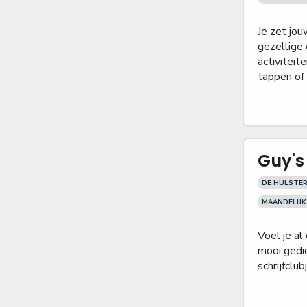
Je zet jou
gezellige
activiteit
tappen of
Guy's 
DE HULSTE
MAANDELIJK
Voel je al
mooi gedic
schrijfclu