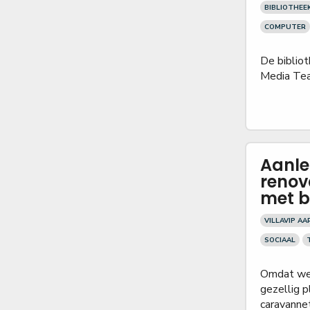
BIBLIOTHEE
COMPUTER
De bibliot
Media Tea
Aanle
renov
met 
VILLAVIP A
SOCIAAL
Omdat we o
gezellig 
caravannetj