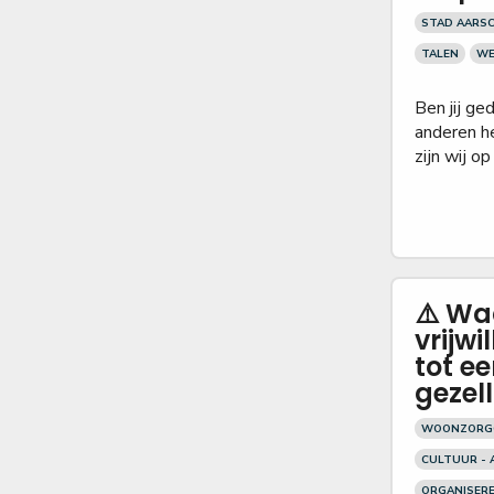
STAD AARS
TALEN
WE
Ben jij ged
anderen he
zijn wij op
⚠️ Wa
vrijwi
tot e
gezel
WOONZORGC
CULTUUR - 
ORGANISER