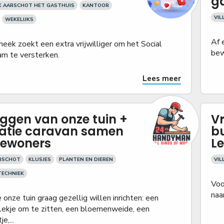
ga
K AARSCHOT HET GASTHUIS
KANTOOR
VIL
WEKELIJKS
Af 
heek zoekt een extra vrijwilliger om het Social
bew
m te versterken.
Lees meer
ggen van onze tuin +
Vr
atie caravan samen
b
bewoners
L
ARSCHOT
KLUSJES
PLANTEN EN DIEREN
VIL
TECHNIEK
Voo
naa
nze tuin graag gezellig willen inrichten: een
plekje om te zitten, een bloemenweide, een
e,...