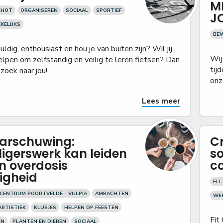
M
CHOT
ORGANISEREN
SOCIAAL
SPORTIEF
J
KELIJKS
BEW
uldig, enthousiast en hou je van buiten zijn? Wil jij
Wij
lpen om zelfstandig en veilig te leren fietsen? Dan
tij
 zoek naar jou!
onz
Lees meer
arschuwing:
Cr
lligerswerk kan leiden
s
en overdosis
c
ligheid
FIT
ENTRUM POORTVELDE - VULPIA
AMBACHTEN
WEK
ARTISTIEK
KLUSJES
HELPEN OP FEESTEN
Fit
EN
PLANTEN EN DIEREN
SOCIAAL