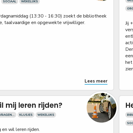
GE
SOCIAAL
WEKELIJKS
OR
rdagnamiddag (13:30 - 16:30) zoekt de bibliotheek
e, taalvaardige en opgewekte vrijwilliger.
Jij
ver
ent
act
Den
een
het
zie
Lees meer
l mij leren rijden?
He
RAGEN...
KLUSJES
WEKELIJKS
BIB
SOC
 en wil leren rijden.