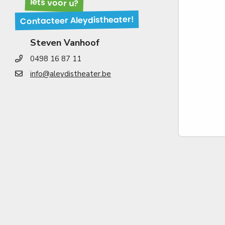
Iets voor u?
Contacteer Aleydistheater!
Steven Vanhoof
0498 16 87 11
info@aleydistheater.be