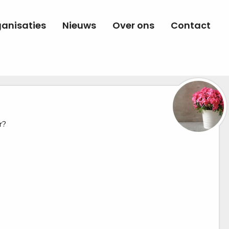
anisaties
Nieuws
Over ons
Contact
r?