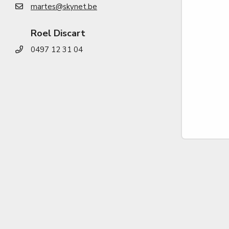
martes@skynet.be
Roel Discart
0497 12 31 04