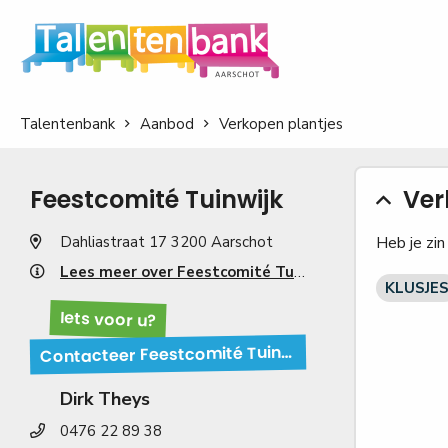
Talentenbank
Aanbod
Verkopen plantjes
Feestcomité Tuinwijk
Ver
Dahliastraat 17 3200 Aarschot
Heb je zi
Lees meer over Feestcomité Tuinwijk
KLUSJE
Iets voor u?
C
ontacteer Feestcomité Tuinwijk!
Dirk Theys
0476 22 89 38