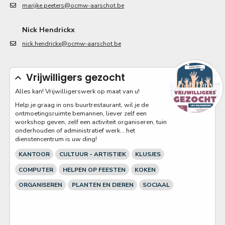
marijke.peeters@ocmw-aarschot.be
Nick Hendrickx
nick.hendrickx@ocmw-aarschot.be
Vrijwilligers gezocht
Alles kan! Vrijwilligerswerk op maat van u!
Help je graag in ons buurtrestaurant, wil je de
ontmoetingsruimte bemannen, liever zelf een
workshop geven, zelf een activiteit organiseren, tuin
onderhouden of administratief werk... het
dienstencentrum is uw ding!
KANTOOR
CULTUUR - ARTISTIEK
KLUSJES
COMPUTER
HELPEN OP FEESTEN
KOKEN
ORGANISEREN
PLANTEN EN DIEREN
SOCIAAL