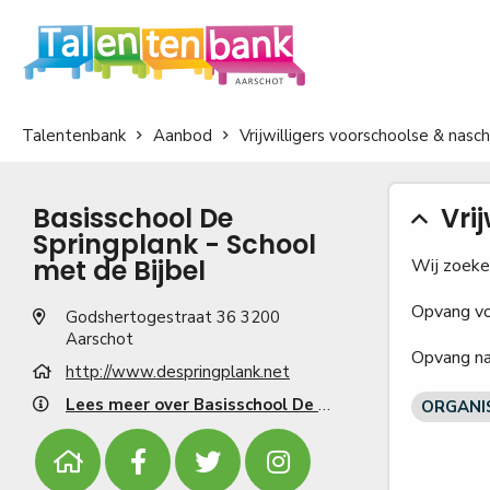
Talentenbank
Aanbod
Vrijwilligers voorschoolse & nas
Basisschool De
Vri
Springplank - School
met de Bijbel
Wij zoeken
Opvang voo
Godshertogestraat 36 3200
Aarschot
Opvang na 
http://www.despringplank.net
Lees meer over Basisschool De Springplank - School met de Bijbel
ORGANI