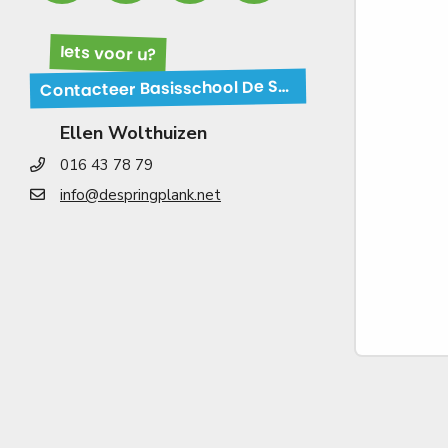
Iets voor u?
ontacteer Basisschool De Springplank - School met de Bijbel!
C
Ellen Wolthuizen
016 43 78 79
info@despringplank.net