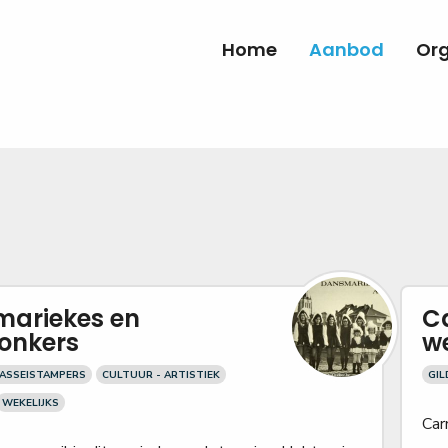
Home
Aanbod
Org
ariekes en
C
onkers
w
KASSEISTAMPERS
CULTUUR - ARTISTIEK
GIL
WEKELIJKS
Car