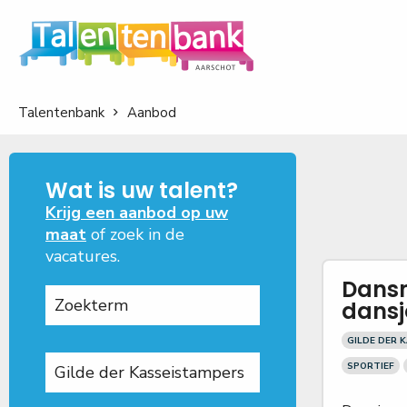
Talentenbank
Aanbod
Wat is uw talent?
Krijg een aanbod op uw
maat
of zoek in de
vacatures.
Dansm
dansj
GILDE DER 
SPORTIEF