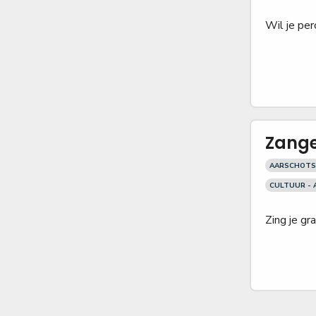
Wil je pe
Zange
AARSCHOTS
CULTUUR - 
Zing je gr