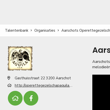
Talentenbank
Organisaties
Aarschots Operettegezelsch
Aars
Aarschots
melodieën 
Gasthuisstraat 22 3200 Aarschot
http://operettegezelschapaquila.weebly.com/