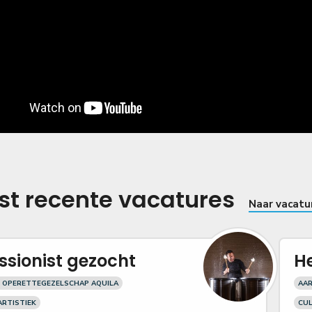
t recente vacatures
Naar vacatu
ssionist gezocht
H
 OPERETTEGEZELSCHAP AQUILA
AA
ARTISTIEK
CUL