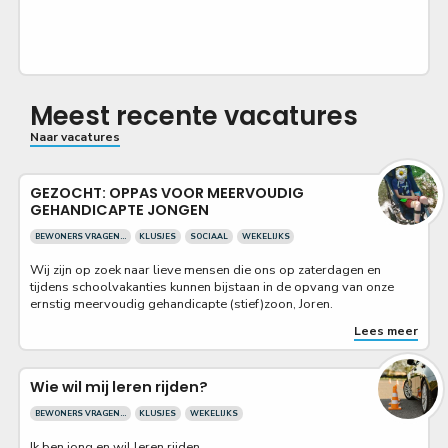
Meest recente vacatures
Naar vacatures
GEZOCHT: OPPAS VOOR MEERVOUDIG
GEHANDICAPTE JONGEN
BEWONERS VRAGEN...
KLUSJES
SOCIAAL
WEKELIJKS
Wij zijn op zoek naar lieve mensen die ons op zaterdagen en
tijdens schoolvakanties kunnen bijstaan in de opvang van onze
ernstig meervoudig gehandicapte (stief)zoon, Joren.
Lees meer
Wie wil mij leren rijden?
BEWONERS VRAGEN...
KLUSJES
WEKELIJKS
Ik ben jong en wil leren rijden.