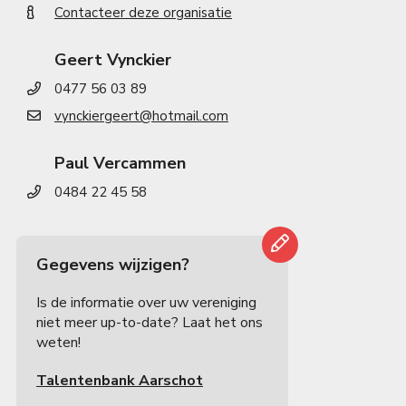
Contacteer deze organisatie
Geert Vynckier
0477 56 03 89
vynckiergeert@hotmail.com
Paul Vercammen
0484 22 45 58
Gegevens wijzigen?
Is de informatie over uw vereniging
niet meer up-to-date? Laat het ons
weten!
Talentenbank Aarschot