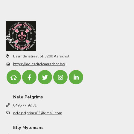
Beemdenstraat 61 3200 Aarschot
https://ladiescircleaarschot.be/
Nele Pelgrims
0496 77 92 31
nele.pelgrims83@gmail.com
Elly Mylemans