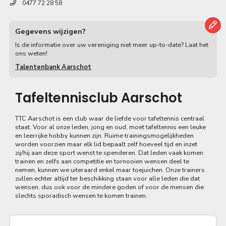
0477 72 28 58
Gegevens wijzigen?
Is de informatie over uw vereniging niet meer up-to-date? Laat het
ons weten!
Talentenbank Aarschot
Tafeltennisclub Aarschot
TTC Aarschot is een club waar de liefde voor tafeltennis centraal
staat. Voor al onze leden, jong en oud, moet tafeltennis een leuke
en leerrijke hobby kunnen zijn. Ruime trainingsmogelijkheden
worden voorzien maar elk lid bepaalt zelf hoeveel tijd en inzet
zij/hij aan deze sport wenst te spenderen. Dat leden vaak komen
trainen en zelfs aan competitie en tornooien wensen deel te
nemen, kunnen we uiteraard enkel maar toejuichen. Onze trainers
zullen echter altijd ter beschikking staan voor alle leden die dat
wensen, dus ook voor de mindere goden of voor de mensen die
slechts sporadisch wensen te komen trainen.