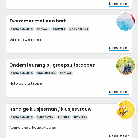
Lees meer
Zwemmer met een hart
APOJO AAN HUIS
SOCIAAL
SPORTIEF
MAANDELIJKS
Samen zwemmen
Lees meer
Ondersteuning bij groepsuitstappen
APOJO AAN HUIS
ORGANISEREN
SOCIAAL
Hulp op uitstappen
Lees meer
Handige klusjesman / klusjesvrouw
APOJO AAN HUIS
AMBACHTEN
KLUSJES
TECHNIEK
Kleine onderhoudsklusjes
Lees meer