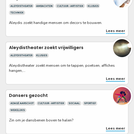
ALEYDISTHEATER
AMBACHTEN
CULTUUR - ARTISTIEK
KLUSJES
TECHNIEK
Aleydis zoekt handige mensen om decors te bouwen.
Lees meer
Aleydistheater zoekt vrijwilligers
ALEYDISTHEATER
KLUSJES
Aleydistheater zoekt mensen om te tappen, poetsen, affiches
hangen,...
Lees meer
Dansers gezocht
ADAGÉ AARSCHOT
CULTUUR - ARTISTIEK
SOCIAAL
SPORTIEF
WEKELIJKS
Zin om je dansbenen boven te halen?
Lees meer