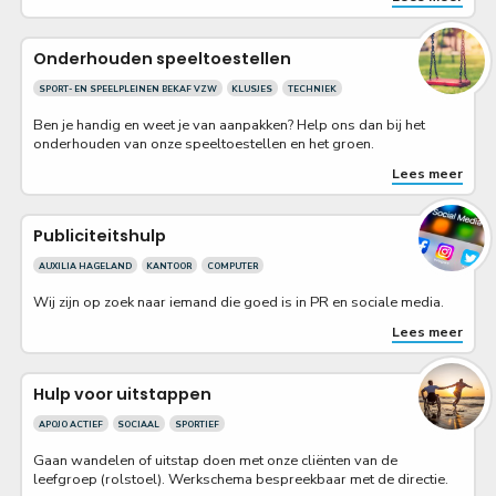
Onderhouden speeltoestellen
SPORT- EN SPEELPLEINEN BEKAF VZW
KLUSJES
TECHNIEK
Ben je handig en weet je van aanpakken? Help ons dan bij het
onderhouden van onze speeltoestellen en het groen.
Lees meer
Publiciteitshulp
AUXILIA HAGELAND
KANTOOR
COMPUTER
Wij zijn op zoek naar iemand die goed is in PR en sociale media.
Lees meer
Hulp voor uitstappen
APOJO ACTIEF
SOCIAAL
SPORTIEF
Gaan wandelen of uitstap doen met onze cliënten van de
leefgroep (rolstoel). Werkschema bespreekbaar met de directie.