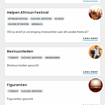
Helpen Aftrsun Festival
AFTRSUN FESTIVAL
CULTUUR - ARTISTIEK
KLUSJES
HELPEN OP FEESTEN
EENMALIG
Wil jij en/of je vereniging meewerken aan dit unieke festival?
Lees meer
Bestuursleden
'T DEBUUT
CULTUUR - ARTISTIEK
ORGANISEREN
Bestuursleden gezocht
Lees meer
Figuranten
'T DEBUUT
CULTUUR - ARTISTIEK
Figuranten gezocht