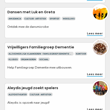
Dansen met Luk en Greta
AMUDANZA
CULTUUR - ARTISTIEK
SPORTIEF
WEKELIJKS
Ontdek mee de dansmicrobe
Lees meer
Vrijwilligers Familiegroep Dementie
ALZHEIMER LIGA VLAANDEREN - FAMILIEGROEP DEMENTIE AARSCHOT
KANTOOR
KLUSJES
ORGANISEREN
SOCIAAL
Help Familiegroep Dementie mee uitbouwen.
Lees meer
Aleydis jeugd zoekt spelers
ALEYDISTHEATER
CULTUUR - ARTISTIEK
Aleydis is opzoek naar jeugd!
Lees meer