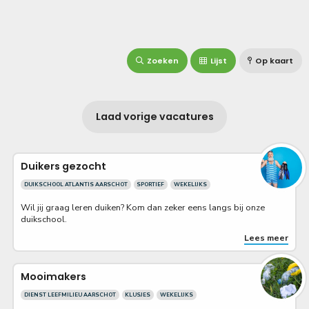
Zoeken
Lijst
Op kaart
Laad vorige vacatures
Duikers gezocht
DUIKSCHOOL ATLANTIS AARSCHOT
SPORTIEF
WEKELIJKS
Wil jij graag leren duiken? Kom dan zeker eens langs bij onze
duikschool.
Lees meer
Mooimakers
DIENST LEEFMILIEU AARSCHOT
KLUSJES
WEKELIJKS