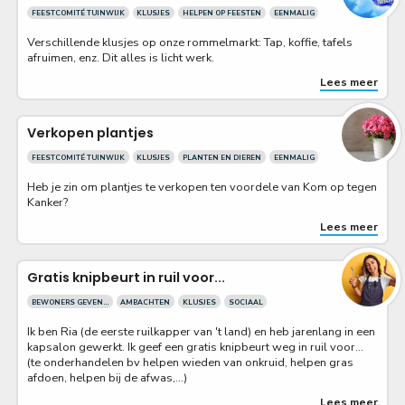
FEESTCOMITÉ TUINWIJK
KLUSJES
HELPEN OP FEESTEN
EENMALIG
Verschillende klusjes op onze rommelmarkt: Tap, koffie, tafels
afruimen, enz. Dit alles is licht werk.
Lees meer
Verkopen plantjes
FEESTCOMITÉ TUINWIJK
KLUSJES
PLANTEN EN DIEREN
EENMALIG
Heb je zin om plantjes te verkopen ten voordele van Kom op tegen
Kanker?
Lees meer
Gratis knipbeurt in ruil voor...
BEWONERS GEVEN...
AMBACHTEN
KLUSJES
SOCIAAL
Ik ben Ria (de eerste ruilkapper van 't land) en heb jarenlang in een
kapsalon gewerkt. Ik geef een gratis knipbeurt weg in ruil voor...
(te onderhandelen bv helpen wieden van onkruid, helpen gras
afdoen, helpen bij de afwas,...)
Lees meer