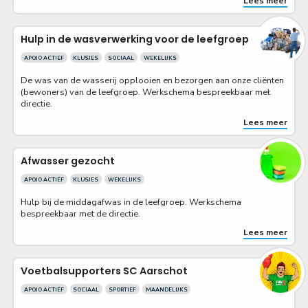
Lees meer
Hulp in de wasverwerking voor de leefgroep
APOJO ACTIEF
KLUSJES
SOCIAAL
WEKELIJKS
De was van de wasserij opplooien en bezorgen aan onze cliënten
(bewoners) van de leefgroep. Werkschema bespreekbaar met
directie.
Lees meer
Afwasser gezocht
APOJO ACTIEF
KLUSJES
WEKELIJKS
Hulp bij de middagafwas in de leefgroep. Werkschema
bespreekbaar met de directie.
Lees meer
Voetbalsupporters SC Aarschot
APOJO ACTIEF
SOCIAAL
SPORTIEF
MAANDELIJKS