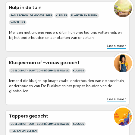
Hulp in de tuin
BASISSCHOOL DE HOOGVLIEGER
KLUSJES
PLANTEN EN DIEREN
WEKELIJKS
Mensen met groene vingers dit in hun vrije tijd ons willen helpen
bij het onderhouden en aanplanten van onze tuin.
Lees meer
Klusjesman of -vrouw gezocht
DE BLOKHUT - BUURTCOMITÉ GIJMELBERGWIJK
KLUSJES
Iemand die klusjes op knapt zoals; onderhouden van de speeltuin,
onderhouden van De Blokhut en het proper houden van de
glasbollen.
Lees meer
Tappers gezocht
DE BLOKHUT - BUURTCOMITÉ GIJMELBERGWIJK
KLUSJES
HELPEN OP FEESTEN